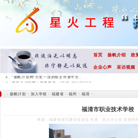
首页
扬帆介绍
政
企业心声
采访视频
1、“扬帆计划网”打造一流的校企对接平台。
2、老区企业加盟！联系电话：0595-85637637
>
扬帆计划
>
加入学校
>
福建省
>
福州
>
福清
>
福清市职业技术学校
来源：福建省老区建设促进会 作者：星火办公室 发表时间：201