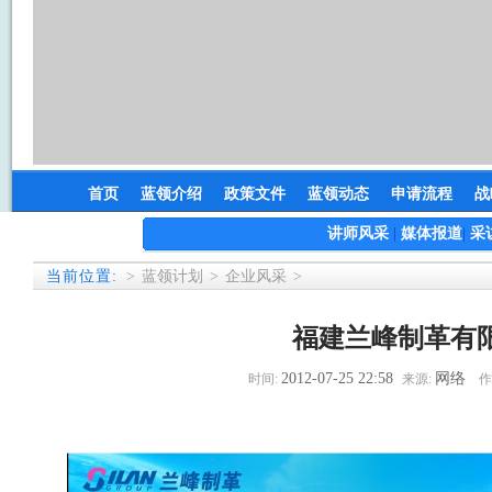
首页
蓝领介绍
政策文件
蓝领动态
申请流程
战
讲师风采
|
媒体报道
|
采
当前位置:
>
蓝领计划
>
企业风采
>
福建兰峰制革有
2012-07-25 22:58
网络
时间:
来源:
作