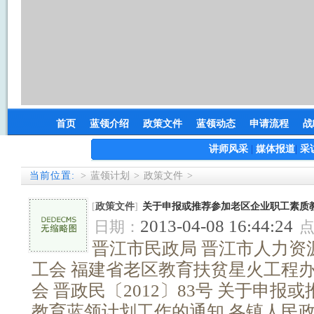
首页
蓝领介绍
政策文件
蓝领动态
申请流程
战
讲师风采
|
媒体报道
|
采
当前位置:
>
蓝领计划
>
政策文件
>
[
政策文件
]
关于申报或推荐参加老区企业职工素质教
2013-04-08 16:44:24
日期：
晋江市民政局 晋江市人力资
工会 福建省老区教育扶贫星火工程办
会 晋政民〔2012〕83号 关于申
教育蓝领计划工作的通知 各镇人民