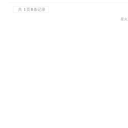
共
1
页
8
条记录
星火