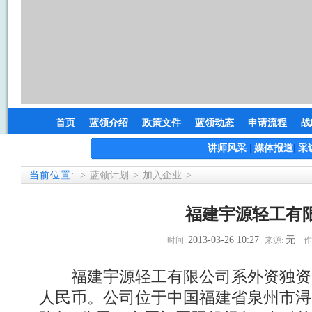
首页
蓝领介绍
政策文件
蓝领动态
申请流程
战
讲师风采
|
媒体报道
|
采
当前位置:
>
蓝领计划
>
加入企业
>
福建宇源轻工有
2013-03-26 10:27
无
时间:
来源:
作
福建宇源轻工有限公司系外资独资企业
人民币。公司位于中国福建省泉州市浔